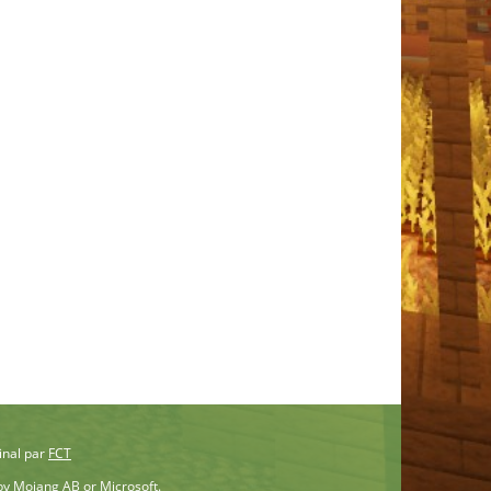
inal par
FCT
 by Mojang AB or Microsoft.