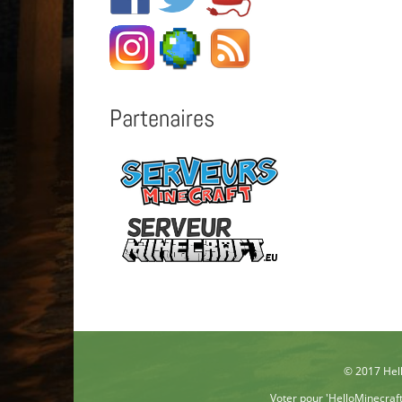
Partenaires
© 2017 Hell
Voter pour 'HelloMinecraf