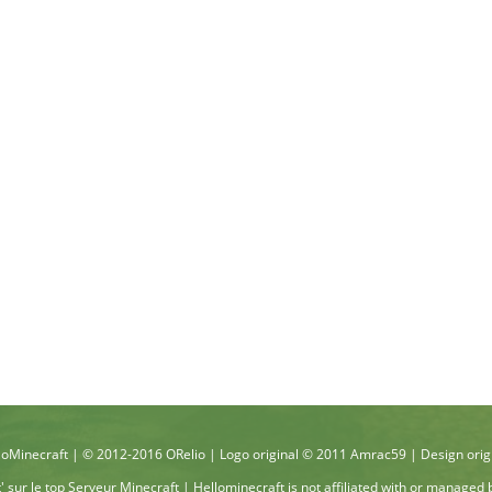
oMinecraft | © 2012-2016 ORelio | Logo original © 2011 Amrac59 | Design orig
t'
sur le top
Serveur Minecraft
| Hellominecraft is not affiliated with or managed