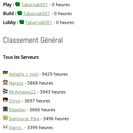
Play :
Tabarnak001
- 0 heures
Build :
Tabarnak001
- 0 heures
Lobby :
Tabarnak001
- 0 heures
Classement Général
Tous les Serveurs
Aglagla_c_moi
- 9429 heures
Narzox
- 5868 heures
MrAmares22
- 3943 heures
Orrys
- 3697 heures
Dewilan
- 3666 heures
Samourai_Pika
- 3496 heures
Vayns_
- 3399 heures