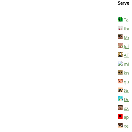
Serveu
Tab
the
MrA
Joh
ATI
mic
krak
que
Gui
Dob
xX_
apo
xer