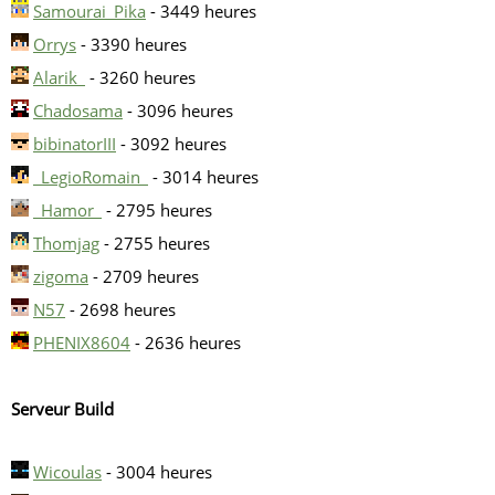
Samourai_Pika
- 3449 heures
Orrys
- 3390 heures
Alarik_
- 3260 heures
Chadosama
- 3096 heures
bibinatorIII
- 3092 heures
_LegioRomain_
- 3014 heures
_Hamor_
- 2795 heures
Thomjag
- 2755 heures
zigoma
- 2709 heures
N57
- 2698 heures
PHENIX8604
- 2636 heures
Serveur Build
Wicoulas
- 3004 heures