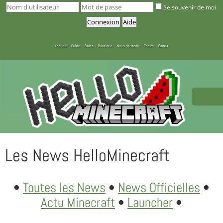
Se souvenir de moi
Accueil
Guide
Stats
Boutique
Nous soutenir
Forum
Bonus
Les News HelloMinecraft
•
Toutes les News
•
News Officielles
•
Actu Minecraft
•
Launcher
•