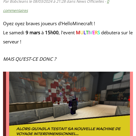
Par Bobcleans le 08/03/2024 à 21:28 dans News Officielles -
0
commentaires
Oyez oyez braves joueurs d'HelloMinecraft !
Le samedi
9 mars
à
15h00
, l'event
M
U
L
T
I
V
E
R
S
débutera sur le
serveur !
MAIS QU'EST-CE DONC ?