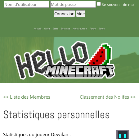
Se souvenir de moi
Accueil
Guide
Stats
Boutique
Nous soutenir
Forum
Bonus
<< Liste des Membres
Classement des Nolifes >>
Statistiques personnelles
Statistiques du joueur Dewilan :