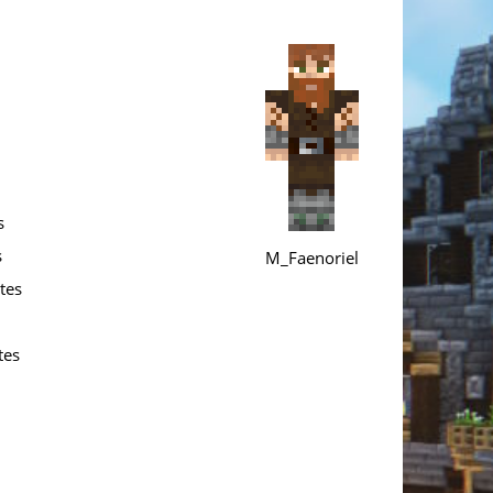
s
s
M_Faenoriel
tes
tes