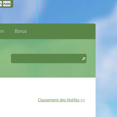
um
Bonus
Classement des Nolifes >>