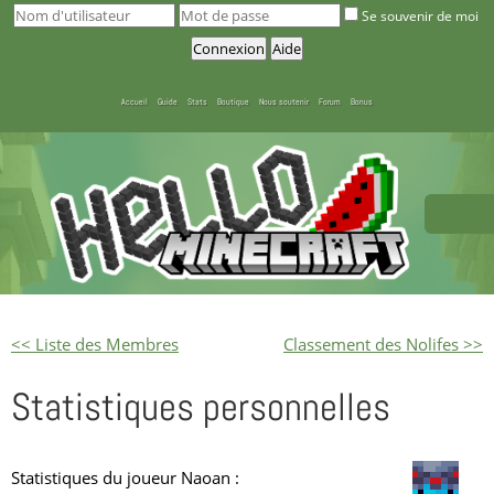
Se souvenir de moi
Accueil
Guide
Stats
Boutique
Nous soutenir
Forum
Bonus
<< Liste des Membres
Classement des Nolifes >>
Statistiques personnelles
Statistiques du joueur Naoan :