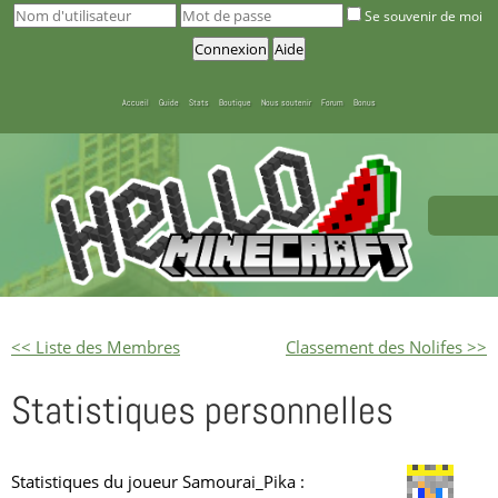
Se souvenir de moi
Accueil
Guide
Stats
Boutique
Nous soutenir
Forum
Bonus
<< Liste des Membres
Classement des Nolifes >>
Statistiques personnelles
Statistiques du joueur Samourai_Pika :