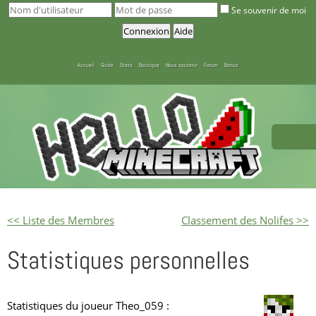
Se souvenir de moi
Accueil
Guide
Stats
Boutique
Nous soutenir
Forum
Bonus
<< Liste des Membres
Classement des Nolifes >>
Statistiques personnelles
Statistiques du joueur Theo_059 :