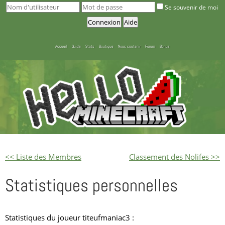
Se souvenir de moi
Accueil
Guide
Stats
Boutique
Nous soutenir
Forum
Bonus
<< Liste des Membres
Classement des Nolifes >>
Statistiques personnelles
Statistiques du joueur titeufmaniac3 :