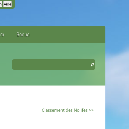
um
Bonus
Classement des Nolifes >>