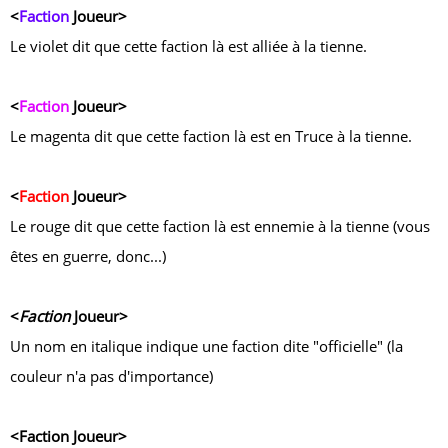
<
Faction
Joueur>
Le violet dit que cette faction là est alliée à la tienne.
<
Faction
Joueur>
Le magenta dit que cette faction là est en Truce à la tienne.
<
Faction
Joueur>
Le rouge dit que cette faction là est ennemie à la tienne (vous
êtes en guerre, donc...)
<
Faction
Joueur>
Un nom en italique indique une faction dite "officielle" (la
couleur n'a pas d'importance)
<
Faction
Joueur>