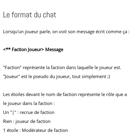
Le format du chat
Lorsqu'un joueur parle, on voit son message écrit comme ça :
<** Faction Joueur> Message
"Faction" représente la faction dans laquelle le joueur est.
"Joueur" est le pseudo du joueur, tout simplement ;)
Les étoiles devant le nom de faction représente le rôle que a
le joueur dans la faction :
Un "|" : recrue de faction
Rien : joueur de faction
1 étoile : Modérateur de faction